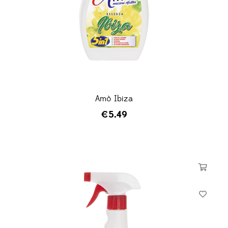
Amò Ibiza
€
5.49