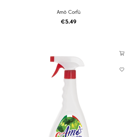
Amò Corfù
€
5.49