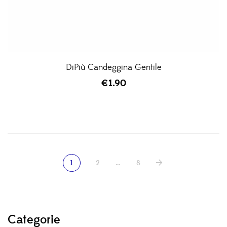
DiPiù Candeggina Gentile
€
1.90
1
2
…
8
Categorie