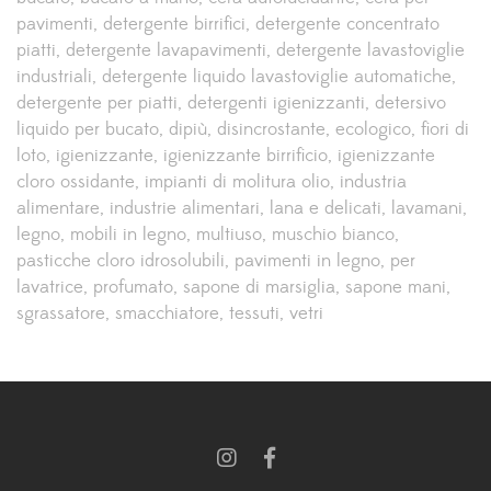
pavimenti
detergente birrifici
detergente concentrato
piatti
detergente lavapavimenti
detergente lavastoviglie
industriali
detergente liquido lavastoviglie automatiche
detergente per piatti
detergenti igienizzanti
detersivo
liquido per bucato
dipiù
disincrostante
ecologico
fiori di
loto
igienizzante
igienizzante birrificio
igienizzante
cloro ossidante
impianti di molitura olio
industria
alimentare
industrie alimentari
lana e delicati
lavamani
legno
mobili in legno
multiuso
muschio bianco
pasticche cloro idrosolubili
pavimenti in legno
per
lavatrice
profumato
sapone di marsiglia
sapone mani
sgrassatore
smacchiatore
tessuti
vetri