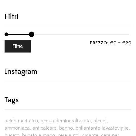
Filtri
PREZZO:
€0
—
€20
Filtra
Instagram
Tags
acido muriatico
acqua demineralizzata
alcool
ammoniaca
anticalcare
bagno
brillantante lavastoviglie
bucato
bucato a mano
cera autolucidante
cera per