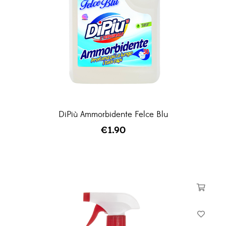
DiPiù Ammorbidente Felce Blu
€
1.90