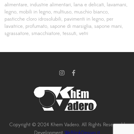
alimentare
industrie alimentari
lana e delicati
lavamani
legno
mobili in legno
multiuso
muschio bianco
pasticche cloro idrosolubili
pavimenti in legno
per
lavatrice
profumato
sapone di marsiglia
sapone mani
sgrassatore
smacchiatore
tessuti
vetri
Copyright © 2024 Khem Vadero. All Rights Reserved |
Development
WeBlinkDesign.it