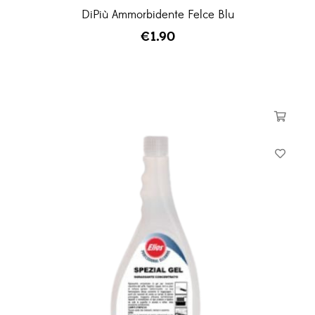
DiPiù Ammorbidente Felce Blu
€
1.90