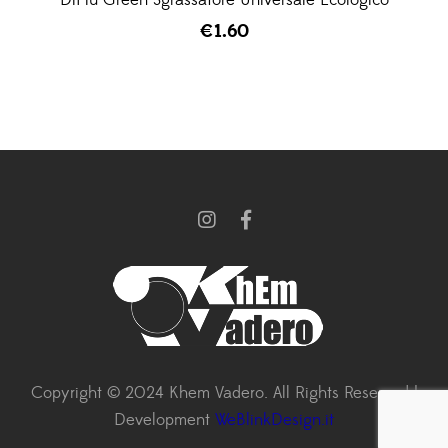
DiPiù Green Sgrassatore Universale Ecologico
€
1.60
Copyright © 2024 Khem Vadero. All Rights Reserved |
Development
WeBlinkDesign.it