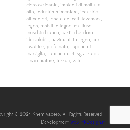
cloro ossidante
impianti di molitura
olio
industria alimentare
industrie
alimentari
lana e delicati
lavamani
legno
mobili in legno
multiuso
muschio bianco
pasticche cloro
idrosolubili
pavimenti in legno
per
lavatrice
profumato
sapone di
marsiglia
sapone mani
sgrassatore
smacchiatore
tessuti
vetri
yright © 2024 Khem Vadero. All Rights Reserved |
Development
WeBlinkDesign.it