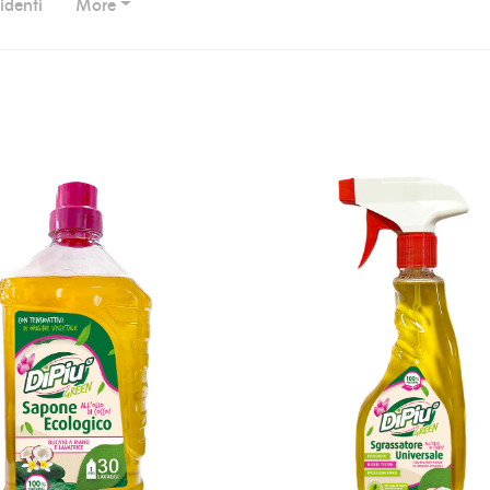
denti
More