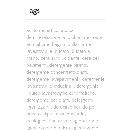
Tags
acido muriatico
acqua
demineralizzata
alcool
ammoniaca
anticalcare
bagno
brillantante
lavastoviglie
bucato
bucato a
mano
cera autolucidante
cera per
pavimenti
detergente birrifici
detergente concentrato piatti
detergente lavapavimenti
detergente
lavastoviglie industriali
detergente
liquido lavastoviglie automatiche
detergente per piatti
detergenti
igienizzanti
detersivo liquido per
bucato
dipiù
disincrostante
ecologico
fiori di loto
igienizzante
igienizzante birrificio
igienizzante