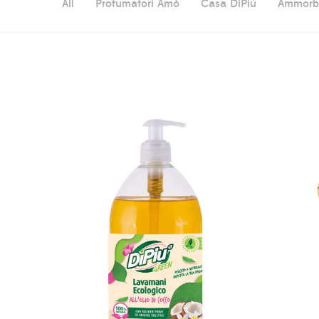
All
Profumatori Amò
Casa DiPiù
Ammorbi