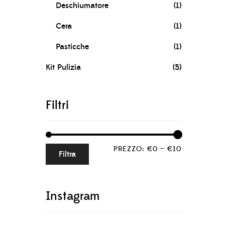
Deschiumatore
(1)
Cera
(1)
Pasticche
(1)
Kit Pulizia
(5)
Filtri
PREZZO:
€0
—
€10
Filtra
Instagram