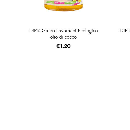
DiPiù Green Lavamani Ecologico
DiPi
olio di cocco
€
1.20