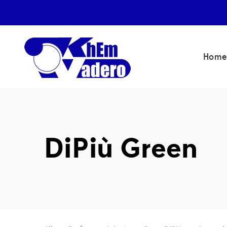
Home
DiPiù Green