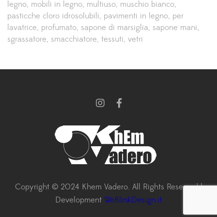
legno
mobili in legno
multiuso
muschio bianco
pasticche cloro idrosolubili
pavimenti in legno
per
lavatrice
profumato
sapone di marsiglia
sapone mani
sgrassatore
smacchiatore
tessuti
vetri
Copyright © 2024 Khem Vadero. All Rights Reserved |
Development
WeBlinkDesign.it