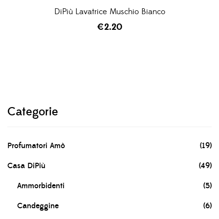
DiPiù Lavatrice Muschio Bianco
€
2.20
Categorie
Profumatori Amò
(19)
Casa DiPiù
(49)
Ammorbidenti
(5)
Candeggine
(6)