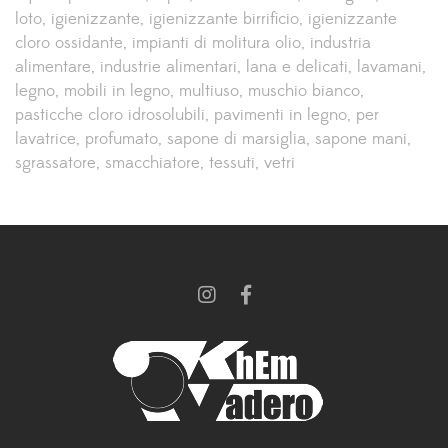
loto
igienizzante
igienizzante birrificio
igienizzante
cloro ossidante
impianti di molitura olio
industria
alimentare
industrie alimentari
lana e delicati
lavamani
legno
mobili in legno
multiuso
muschio bianco
pasticche cloro idrosolubili
pavimenti in legno
per
lavatrice
profumato
sapone di marsiglia
sapone mani
sgrassatore
smacchiatore
tessuti
vetri