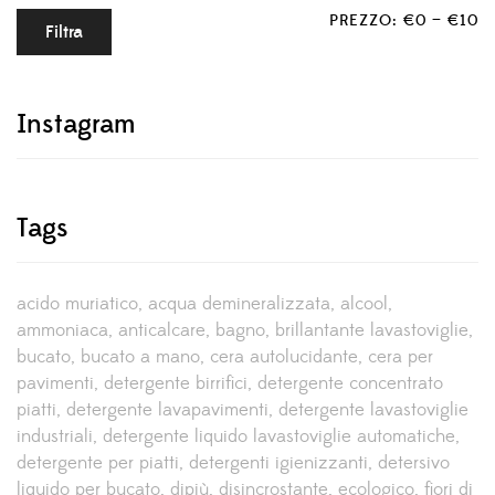
PREZZO:
€0
—
€10
Filtra
Instagram
Tags
acido muriatico
acqua demineralizzata
alcool
ammoniaca
anticalcare
bagno
brillantante lavastoviglie
bucato
bucato a mano
cera autolucidante
cera per
pavimenti
detergente birrifici
detergente concentrato
piatti
detergente lavapavimenti
detergente lavastoviglie
industriali
detergente liquido lavastoviglie automatiche
detergente per piatti
detergenti igienizzanti
detersivo
liquido per bucato
dipiù
disincrostante
ecologico
fiori di